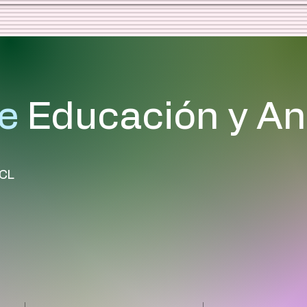
e
Educación y Aná
/CL