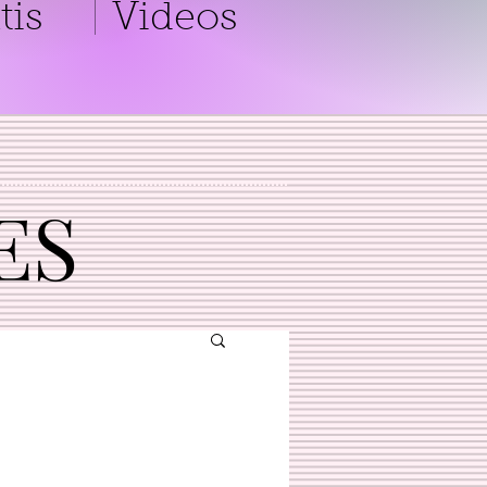
tis
Videos
ES
ES