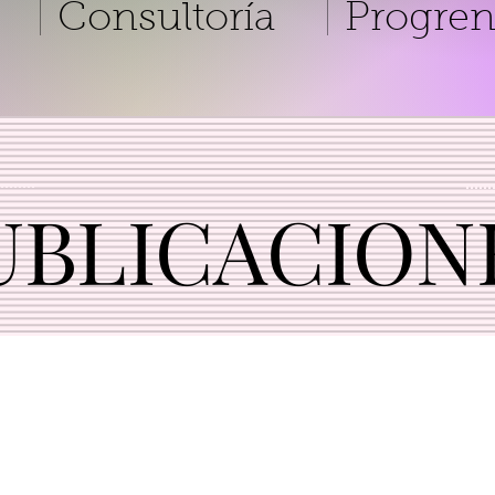
Consultoría
Progren
UBLICACION
UBLICACION