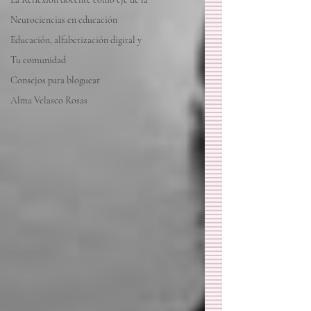
Neurociencias en educación
Educación, alfabetización digital y
Tu comunidad
Consejos para bloguear
Alma Velasco Rosas