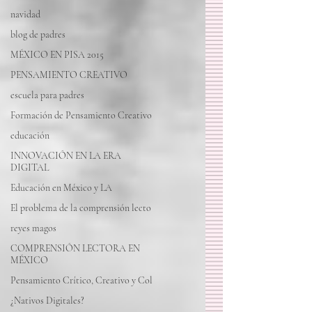
navidad
blog de padres
MÉXICO EN PISA 2015
PENSAMIENTO CREATIVO
escuela para padres
Formación de Pensamiento Creativo
educación
INNOVACIÓN EN LA ERA
DIGITAL
Educación en México y LA
El problema de la comprensión lecto
reyes magos
COMPRENSIÓN LECTORA EN
MÉXICO
Pensamiento Crítico, Creativo y Col
¿Nativos Digitales?