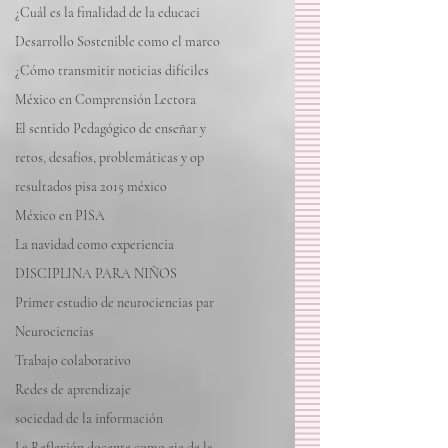
¿Cuál es la finalidad de la educaci
Desarrollo Sostenible como el marco
¿Cómo transmitir noticias difíciles
México en Comprensión Lectora
El sentido Pedagógico de enseñar y
retos, desafíos, problemáticas y op
resultados pisa 2015 méxico
México en PISA
La navidad como experiencia
DISCIPLINA PARA NIÑOS
Primer estudio de neurociencias par
Neurociencias
Trabajo colaborativo
Redes de aprendizaje
sociedad de la información
La Reflexión docente como eje de la