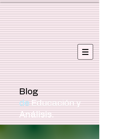
Blog
de
Educación y
Análisis.
Focus Education MX/CL