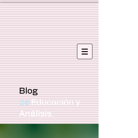
Blog
de
Educación y
Análisis.
Focus Education MX/CL