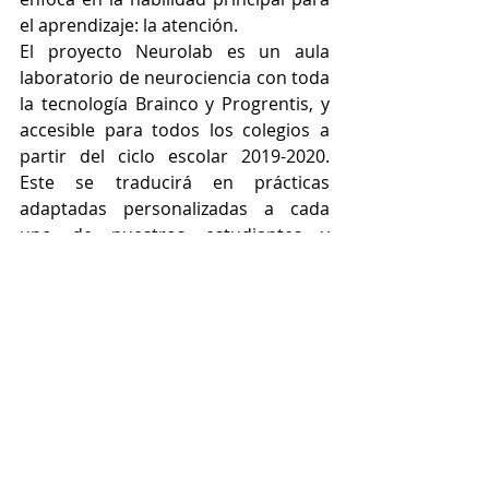
el aprendizaje: la atención.
El proyecto Neurolab es un aula 
laboratorio de neurociencia con toda 
la tecnología Brainco y Progrentis, y 
accesible para todos los colegios a 
partir del ciclo escolar 2019-2020. 
Este se traducirá en prácticas 
adaptadas personalizadas a cada 
uno de nuestros estudiantes y 
focalizadas en las funciones 
ejecutivas cerebrales que le 
permitirán aprender más y mejor y 
desenvolverse con naturalidad y 
profesionalismo ante un futuro de 
transformaciones generando 
flexibilidad cognitiva.
Para saber más, siga los siguientes 