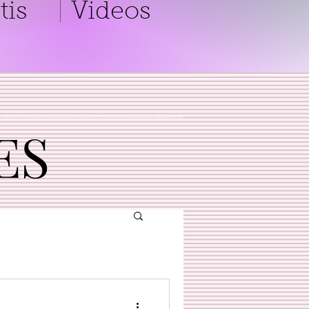
tis
Videos
ES
ES