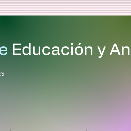
e
Educación y Aná
/CL