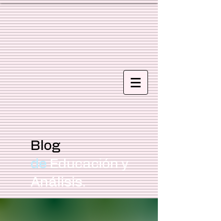
Blog
de
Educación y
Análisis.
Focus Education MX/CL