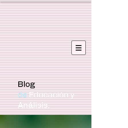
Blog
de
Educación y
Análisis.
Focus Education MX/CL